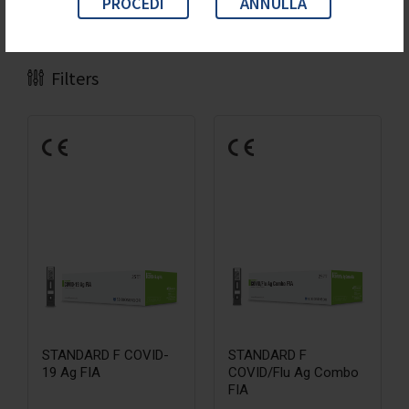
PROCEDI
ANNULLA
Visualizzazione di 1-9 di 39 risultati
Filters
STANDARD F COVID-
STANDARD F
19 Ag FIA
COVID/Flu Ag Combo
FIA