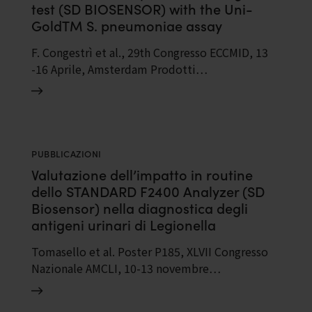
test (SD BIOSENSOR) with the Uni-
GoldTM S. pneumoniae assay
(TrinityBiotech) and the BinaxNOW® S.
F. Congestrì et al., 29th Congresso ECCMID, 13
pneumoniae antigen card (Alere) for
-16 Aprile, Amsterdam Prodotti…
detection of pneumococcal urinary
antigen
PUBBLICAZIONI
Valutazione dell’impatto in routine
dello STANDARD F2400 Analyzer (SD
Biosensor) nella diagnostica degli
antigeni urinari di Legionella
pneumophila e S. pneumoniae
Tomasello et al. Poster P185, XLVII Congresso
Nazionale AMCLI, 10-13 novembre…