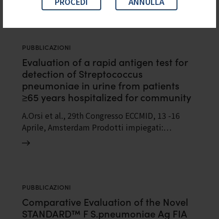
PROCEDI
ANNULLA
PUBBLICAZIONI
Evaluation of a rapid antigen test for
detection of Streptococcus
pneumoniae in urine from patients
≥65 years hospitalized for community
acquired pneumonia
A.Orsi et al., 29th Congresso ECCMID, 13 -16
Aprile, Amsterdam Prodotti impiegati:…
PUBBLICAZIONI
Comparative Evaluation of the Novel
STANDARD™ F S.pneumoniae Ag FIA