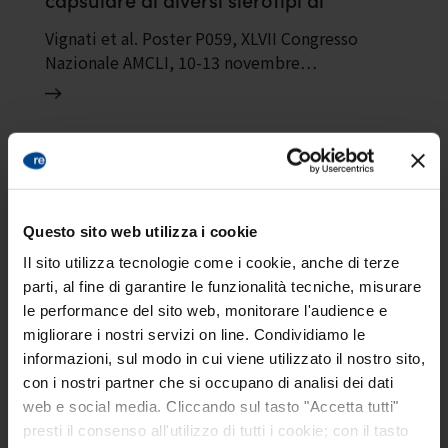
S.pneumoniae
Vignati et al. Poster P059, XLVII Congresso
Nazionale AMCLI, 10-13 novembre…
PUBBLICAZIONI
Valutazione dell’impatto sul workflow
Questo sito web utilizza i cookie
di laboratorio di un nuovo test
immunocromatografico din
Il sito utilizza tecnologie come i cookie, anche di terze
fluorescenza per la determinazione
parti, al fine di garantire le funzionalità tecniche, misurare
degli Ag urinari di Legionella spp. e
le performance del sito web, monitorare l'audience e
Di Napoli et al. Poster P094, XLVII Congresso
Streptococcus pneumoniae
migliorare i nostri servizi on line. Condividiamo le
Nazionale AMCLI, 10-13…
informazioni, sul modo in cui viene utilizzato il nostro sito,
con i nostri partner che si occupano di analisi dei dati
web e social media. Cliccando sul tasto "Accetta tutti"
presti il consenso all'utilizzo di tutti i cookie; con il tasto