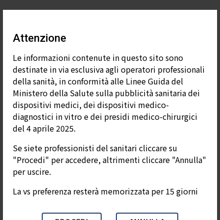
Attenzione
Le informazioni contenute in questo sito sono
destinate in via esclusiva agli operatori professionali
della sanità, in conformità alle Linee Guida del
Ministero della Salute sulla pubblicità sanitaria dei
dispositivi medici, dei dispositivi medico-
diagnostici in vitro e dei presidi medico-chirurgici
PUBBLICAZIONI
del 4 aprile 2025.
STANDARD™ F Streptococcus
Se siete professionisti del sanitari cliccare su
pneumoniae Ag FIA test evaluation on
"Procedi" per accedere, altrimenti cliccare "Annulla"
the qualitative detection of the
per uscire.
capsular antigen of different S.
pneumoniae serotypes
La vs preferenza resterà memorizzata per 15 giorni
C. Vignati et al., 29th Congresso ECCMID, 13 -16
Aprile, Amsterdam Prodotti…