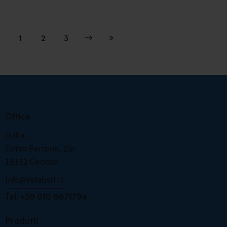
1
Next
2
Last
3
Office
Italia —
Corso Perrone, 25r
16152 Genova
info@relabsrl.it
­­­­­­­­­­­­­­­­­­­­­­­­Tel. +39 010 6671794
Prodotti