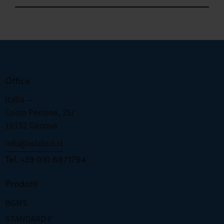
Office
Italia —
Corso Perrone, 25r
16152 Genova
info@relabsrl.it
­­­­­­­­­­­­­­­­­­­­­­­­Tel. +39 010 6671794
Prodotti
BGMS
STANDARD F