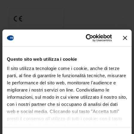
Questo sito web utilizza i cookie
Il sito utilizza tecnologie come i cookie, anche di terze
parti, al fine di garantire le funzionalità tecniche, misurare
le performance del sito web, monitorare l'audience e
STANDARD F iFOB FIA
migliorare i nostri servizi on line. Condividiamo le
informazioni, sul modo in cui viene utilizzato il nostro sito,
con i nostri partner che si occupano di analisi dei dati
web e social media. Cliccando sul tasto "Accetta tutti"
presti il consenso all'utilizzo di tutti i cookie; con il tasto
1
2
3
4
5
"Seleziona" puoi selezionare i cookie a cui prestare il
consenso; con il tasto "Rifiuta" o cliccando la “X” in alto a