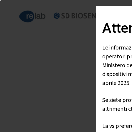
Atte
Le informazi
operatori pr
Ministero de
dispositivi 
aprile 2025.
Se siete pro
altrimenti c
La vs prefe