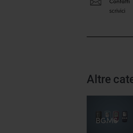
Contatti
scrivici
Altre cat
BGMS