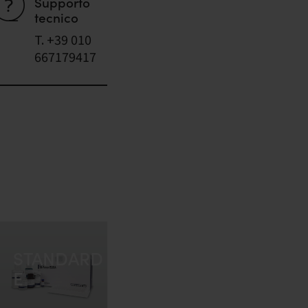
Supporto
tecnico
T. +39 010
667179417
STANDARD
E