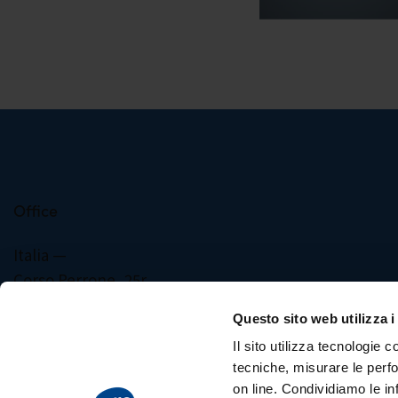
Office
Italia —
Corso Perrone, 25r
16152 Genova
Questo sito web utilizza i
Il sito utilizza tecnologie c
info@relabsrl.it
tecniche, misurare le perfo
on line. Condividiamo le inf