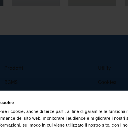
Prodotti
Utility
BGMS
Cookies
STANDARD F
Informativa s
 cookie
STANDARD M10
Contatti
ome i cookie, anche di terze parti, al fine di garantire le funzionali
STANDARD Q
rmance del sito web, monitorare l'audience e migliorare i nostri s
ormazioni, sul modo in cui viene utilizzato il nostro sito, con i no