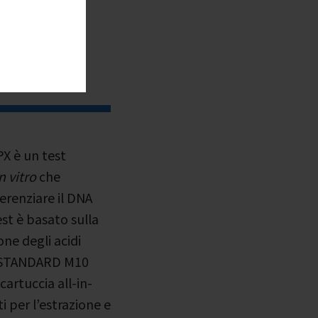
 M10
 è un test
n vitro
che
ferenziare il DNA
est è basato sulla
one degli acidi
. STANDARD M10
artuccia all-in-
 per l’estrazione e