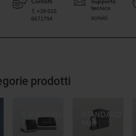
Contatti
Supporto
tecnico
T. +39 010
scrivici
6671794
egorie prodotti
STANDARD
STANDARD
F
M10