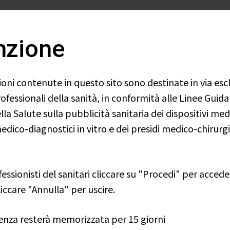
Home
Relab
Prodotti
News
Lavor
nzione
oni contenute in questo sito sono destinate in via escl
ofessionali della sanità, in conformità alle Linee Guida
lla Salute sulla pubblicità sanitaria dei dispositivi medi
medico-diagnostici in vitro e dei presidi medico-chirurgi
fessionisti del sanitari cliccare su "Procedi" per accede
liccare "Annulla" per uscire.
Home
STANDARD M10
T
renza resterà memorizzata per 15 giorni
M10 MPX/OPX