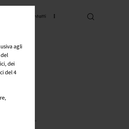
a con noi
Contatti
usiva agli
 del
ci, dei
ci del 4
re,
est
STANDARD™