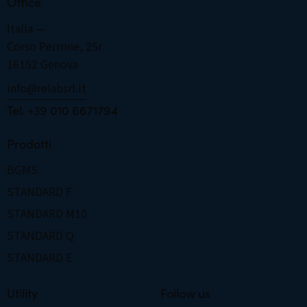
Office
Italia —
Corso Perrone, 25r
16152 Genova
info@relabsrl.it
­­­­­­­­­­­­­­­­­­­­­­­­Tel. +39 010 6671794
Prodotti
BGMS
STANDARD F
STANDARD M10
STANDARD Q
STANDARD E
Utility
Follow us