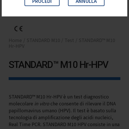
PROCEDI
ANNULLA
Home
STANDARD M10
Test
STANDARD™ M10
Hr-HPV
STANDARD™ M10 Hr-HPV
STANDARD™ M10 Hr-HPV è un test diagnostico
molecolare
in vitro
che consente di rilevare il DNA
papillomavirus umano (HPV). Il test è basato sulla
tecnologia di amplificazione degli acidi nucleici,
Real Time PCR. STANDARD M10 HPV consiste in una