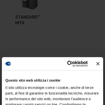
STANDARD™
M10
Contatti
scrivici
Questo sito web utilizza i cookie
Contatti
Il sito utilizza tecnologie come i cookie, anche di terze
T. +39 010 6671794
parti, al fine di garantire le funzionalità tecniche, misurare
le performance del sito web, monitorare l'audience e
Supporto tecnico
migliorare i nostri servizi on line. Condividiamo le