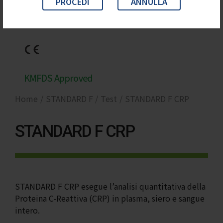
PROCEDI
ANNULLA
Home
STANDARD F
Test
STANDARD F CRP
STANDARD F CRP
STANDARD F CRP esegue l’analisi quantitativa della
Proteina C-Reattiva (CRP) in plasma, siero e sangue
intero.