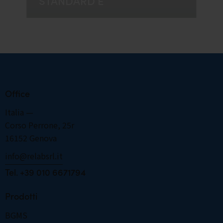
STANDARD E
Office
Italia —
Corso Perrone, 25r
16152 Genova
info@relabsrl.it
­­­­­­­­­­­­­­­­­­­­­­­­Tel. +39 010 6671794
Prodotti
BGMS